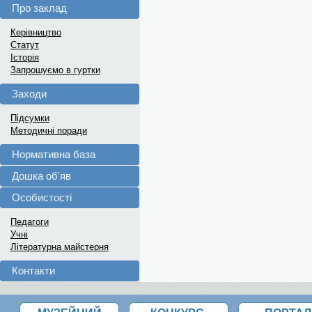
Про заклад
Керівництво
Статут
Історія
Запрошуємо в гуртки
Заходи
Підсумки
Методичні поради
Нормативна база
Дошка об'яв
Особистості
Педагоги
Учні
Літературна майстерня
Контакти