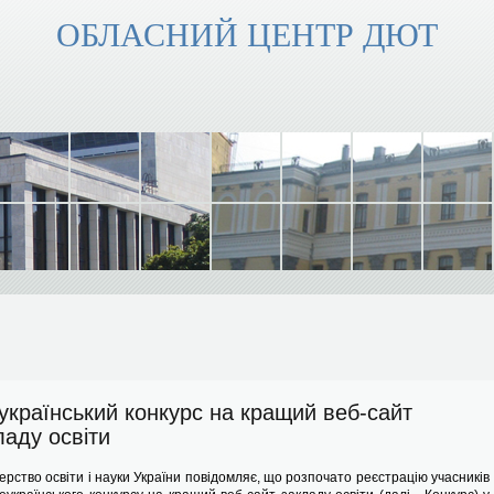
ОБЛАСНИЙ ЦЕНТР ДЮТ
український конкурс на кращий веб-сайт
ладу освіти
ерство освіти і науки України повідомляє, що розпочато реєстрацію учасників