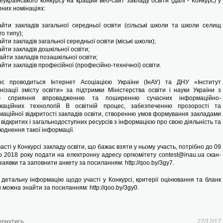
сеукраїнського конкурсу на кращий веб-сайт закладу освіти (далі - Конкурс) у
пних номінаціях:
айти закладів загальної середньої освіти (сільські школи та школи селищ
го типу);
йти закладів загальної середньої освіти (міські школи);
йти закладів дошкільної освіти;
йти закладів позашкільної освіти;
йти закладів професійної (професійно-технічної) освіти.
рс проводиться Інтернет Асоціацією України (ІнАУ) та ДНУ «Інститут
нізації змісту освіти» за підтримки Міністерства освіти і науки України з
ю сприяння впровадженню та поширенню сучасних інформаційно-
ікаційних технологій B освітній процес, забезпеченню прозорості та
маційної відкритості закладів освіти, створенню умов формування закладами
 відкритих і загальнодоступних ресурсів з інформацією про свою діяльність та
юднення такої інформації.
асті у Конкурсі закладу освіти, що бажає взяти у ньому участь, потрібно до 09
о 2018 року подати на електронну адресу оргкомітету
contest@inau.ua
скан-
заявки та заповнити анкету за посиланням: http://qoo.by/3gy7.
 детальну інформацію щодо участі у Конкурсі, критерії оцінювання та бланк
 можна знайти за посиланням: http://qoo.by/3gy0.
ернутись
27/12/17