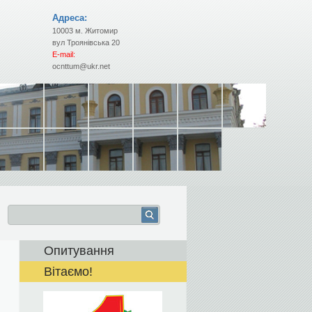
Адреса:
10003 м. Житомир
вул Троянівська 20
E-mail:
ocnttum@ukr.net
Опитування
Вітаємо!