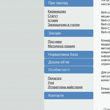
VIII В
Про заклад
насту
Керівництво
Веб-с
Статут
місько
Історія
Веб-са
Веб-са
Запрошуємо в гуртки
Веб-Са
Веб-са
Заходи
Конку
Підсумки
модер
Методичні поради
мето
комун
Нормативна база
інфор
освіти
Дошка об'яв
оприл
Особистості
Для уч
лютог
Педагоги
копію 
Учні
Літературна майстерня
Більш
заявки
Контакти
Пов