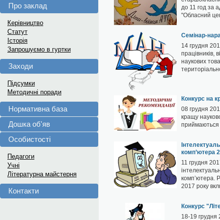
Про заклад
до 11 год за 
"Обласний це
Керівництво
Статут
Семінар-нар
Історія
14 грудня 201
Запрошуємо в гуртки
працівників, 
наукових тов
Заходи
територіально
Підсумки
Методичні поради
Конкурс на к
Нормативна база
08 грудня 201
кращу науков
Дошка об'яв
приймаються 
Особистості
Інтелектуаль
комп’ютера 
Педагоги
11 грудня 201
Учні
інтелектуаль
Літературна майстерня
комп’ютера. 
2017 року вк
Контакти
Конкурс "Літ
18-19 грудня 