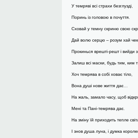
У темряві всі страхи безглузді,
Поринь із головою в почуття.
Сховай у темну скриню свою скр
Дай волю серцю – розум хай чек
Прокинься врешті-решт і вийди з
Залиш всі маски, будь тим, ким ти
Хоч темрява в собі ховає тіло,
Вона душі нове життя дає…
На жаль, замало часу, щоб відкр
Мені та Пані-темрява дає.
На зміну їй приходить тепле світ
І знов душа луна, і думка корол