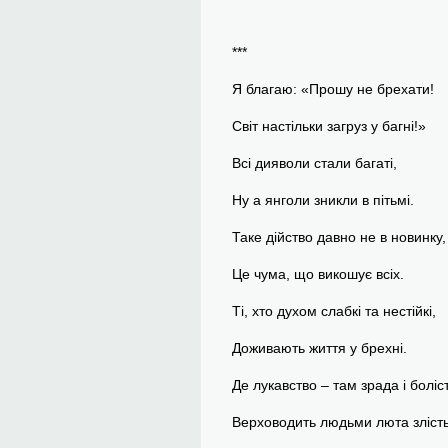
***
Я благаю: «Прошу не брехати!
Світ настільки загруз у багні!»
Всі дияволи стали багаті,
Ну а янголи зникли в пітьмі.
Таке дійство давно не в новинку,
Це чума, що викошує всіх.
Ті, хто духом слабкі та нестійкі,
Доживають життя у брехні.
Де лукавство – там зрада і боліст
Верховодить людьми люта злість