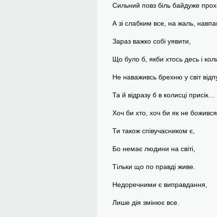
Сильний повз біль байдуже прох
А зі слабким все, на жаль, навп
Зараз важко собі уявити,
Що було б, якби хтось десь і кол
Не наваживсь брехню у світ відп
Та й відразу б в колисці присік…
Хоч би хто, хоч би як не божився
Ти також співучасником є,
Бо немає людини на світі,
Тільки що по правді живе.
Недоречними є виправдання,
Лише дія змінює все.