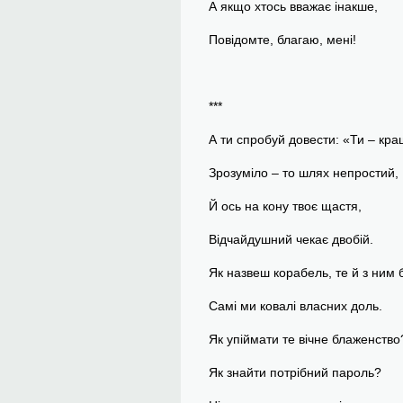
А якщо хтось вважає інакше,
Повідомте, благаю, мені!
***
А ти спробуй довести: «Ти – кр
Зрозуміло – то шлях непростий,
Й ось на кону твоє щастя,
Відчайдушний чекає двобій.
Як назвеш корабель, те й з ним 
Самі ми ковалі власних доль.
Як упіймати те вічне блаженство
Як знайти потрібний пароль?