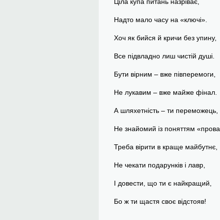
Ціла купа питань назріває,
Надто мало часу на «ключі».
Хоч як бийся й кричи без упину,
Все підвладно лиш чистій душі.
Бути вірним – вже півперемоги,
Не лукавим – вже майже фінал.
А шляхетність – ти переможець,
Не знайомий із поняттям «прова
Треба вірити в краще майбутнє,
Не чекати подарунків і лавр,
І довести, що ти є найкращий,
Бо ж ти щастя своє відстояв!