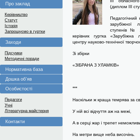
ІІІ обласног
Про заклад
(диплом ІІІ ст
Керівництво
Педагогічний 
Статут
зарубіжної 
Історія
ступенів № 2
Запрошуємо в гуртки
керівник гуртка «Зарубіжна 
Заходи
центру науково-технічної творчос
Підсумки
Зі збірки
Методичні поради
«ЗІБРАНА З УЛАМКІВ»
Нормативна база
Дошка об'яв
***
Особистості
Педагоги
Наскільки ж краща темрява за св
Учні
Літературна майстерня
У ній всі відчуття аж на межі,
Контакти
А в серці жар і трепет неможлив
На метри вище неба височінь.